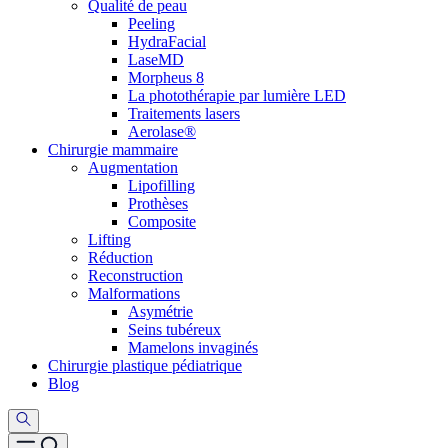
Qualité de peau
Peeling
HydraFacial
LaseMD
Morpheus 8
La photothérapie par lumière LED
Traitements lasers
Aerolase®
Chirurgie mammaire
Augmentation
Lipofilling
Prothèses
Composite
Lifting
Réduction
Reconstruction
Malformations
Asymétrie
Seins tubéreux
Mamelons invaginés
Chirurgie plastique pédiatrique
Blog