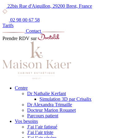
22bis Rue d'Aiguillon, 29200 Brest, France
02 98 00 67 58
Tarifs
Contact
Prendre RDV sur
Centre
Dr Nathalie Kerfant
Simulation 3D par Crisalix
Dr Alexandra Trimaille
Docteur Marion Rouanet
Parcours patient
Vos besoins
J’ai l’air fatigué
J’ai l’air triste
J’ai l’air sévère