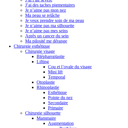
J’ai des taches pigmentaires
Je n’aime pas mon nez
Ma peau se relâche
Je veux prendre soin de ma peau
Je n’aime pas ma silhouette
Je n’aime pas mes seins
Après un cancer du sein
Ma pilosité me dérange
Chirurgie esthétique
Chirurgie visage
Blépharoplastie
Lifting
Cou et l’ovale du visage
Mini lift
Temporal
Otoplastie
Rhinoplastie
Esthétique
Pointe du nez
Secondaire
Primaire
Chirurgie silhouette
Mammaire
Augmentation