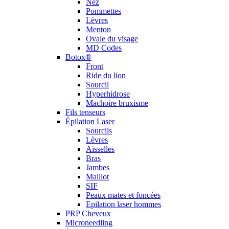
Nez
Pommettes
Lèvres
Menton
Ovale du visage
MD Codes
Botox®
Front
Ride du lion
Sourcil
Hyperhidrose
Machoire bruxisme
Fils tenseurs
Épilation Laser
Sourcils
Lèvres
Aisselles
Bras
Jambes
Maillot
SIF
Peaux mates et foncées
Epilation laser hommes
PRP Cheveux
Microneedling