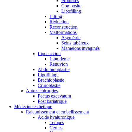
Prothèses
Composite
Lipofilling
Lifting
Réduction
Reconstruction
Malformations
Asymétrie
Seins tubéreux
Mamelons invaginés
Liposuccion
Lipœdème
Renuvion
Abdominoplastie
Lipofilling
Brachioplastie
Cruroplastie
Autres chirurgies
Pectus excavatum
Post bariatrique
Médecine esthétique
Rajeunissement et embellissement
Acide hyaluronique
Tempes
Cernes