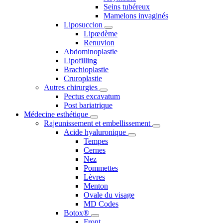
Seins tubéreux
Mamelons invaginés
Liposuccion
Lipœdème
Renuvion
Abdominoplastie
Lipofilling
Brachioplastie
Cruroplastie
Autres chirurgies
Pectus excavatum
Post bariatrique
Médecine esthétique
Rajeunissement et embellissement
Acide hyaluronique
Tempes
Cernes
Nez
Pommettes
Lèvres
Menton
Ovale du visage
MD Codes
Botox®
Front