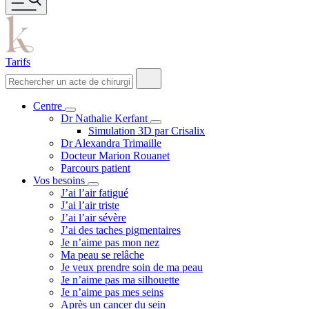
Tarifs
Centre
Dr Nathalie Kerfant
Simulation 3D par Crisalix
Dr Alexandra Trimaille
Docteur Marion Rouanet
Parcours patient
Vos besoins
J’ai l’air fatigué
J’ai l’air triste
J’ai l’air sévère
J’ai des taches pigmentaires
Je n’aime pas mon nez
Ma peau se relâche
Je veux prendre soin de ma peau
Je n’aime pas ma silhouette
Je n’aime pas mes seins
Après un cancer du sein