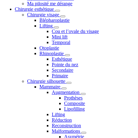
Ma pilosité me dérange
Chirurgie esthétique
Chirurgie visage
Blépharoplastie
Lifting
Cou et l’ovale du visage
Mini lift
Temporal
Otoplastie
Rhinoplastie
Esthétique
Pointe du nez
Secondaire
Primaire
Chirurgie silhouette
Mammaire
Augmentation
Prothèses
Composite
Lipofilling
Lifting
Réduction
Reconstruction
Malformations
Asymétrie