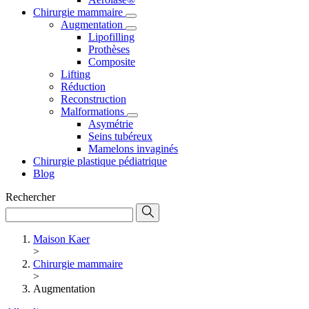
Chirurgie mammaire
Augmentation
Lipofilling
Prothèses
Composite
Lifting
Réduction
Reconstruction
Malformations
Asymétrie
Seins tubéreux
Mamelons invaginés
Chirurgie plastique pédiatrique
Blog
Rechercher
Maison Kaer
>
Chirurgie mammaire
>
Augmentation