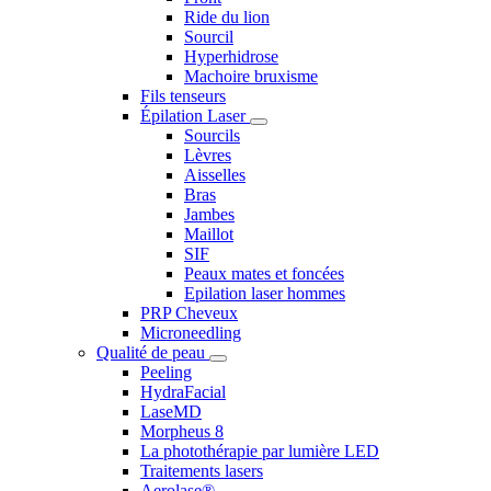
Ride du lion
Sourcil
Hyperhidrose
Machoire bruxisme
Fils tenseurs
Épilation Laser
Sourcils
Lèvres
Aisselles
Bras
Jambes
Maillot
SIF
Peaux mates et foncées
Epilation laser hommes
PRP Cheveux
Microneedling
Qualité de peau
Peeling
HydraFacial
LaseMD
Morpheus 8
La photothérapie par lumière LED
Traitements lasers
Aerolase®