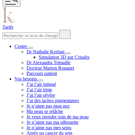
Tarifs
Centre
Dr Nathalie Kerfant
Simulation 3D par Crisalix
Dr Alexandra Trimaille
Docteur Marion Rouanet
Parcours patient
Vos besoins
J’ai l’air fatigué
J’ai l’air triste
J’ai l’air sévère
J’ai des taches pigmentaires
Je n’aime pas mon nez
Ma peau se relâche
Je veux prendre soin de ma peau
Je n’aime pas ma silhouette
Je n’aime pas mes seins
Après un cancer du sein