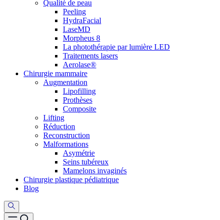
Qualité de peau
Peeling
HydraFacial
LaseMD
Morpheus 8
La photothérapie par lumière LED
Traitements lasers
Aerolase®
Chirurgie mammaire
Augmentation
Lipofilling
Prothèses
Composite
Lifting
Réduction
Reconstruction
Malformations
Asymétrie
Seins tubéreux
Mamelons invaginés
Chirurgie plastique pédiatrique
Blog