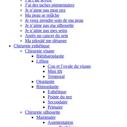
J’ai des taches pigmentaires
Je n’aime pas mon nez
Ma peau se relâche
Je veux prendre soin de ma peau
Je n’aime pas ma silhouette
Je n’aime pas mes seins
Après un cancer du sein
Ma pilosité me dérange
Chirurgie esthétique
Chirurgie visage
Blépharoplastie
Lifting
Cou et l’ovale du visage
Mini lift
Temporal
Otoplastie
Rhinoplastie
Esthétique
Pointe du nez
Secondaire
Primaire
Chirurgie silhouette
Mammaire
Augmentation