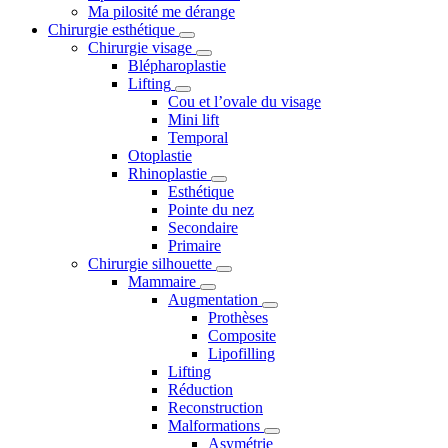
Ma pilosité me dérange
Chirurgie esthétique
Chirurgie visage
Blépharoplastie
Lifting
Cou et l’ovale du visage
Mini lift
Temporal
Otoplastie
Rhinoplastie
Esthétique
Pointe du nez
Secondaire
Primaire
Chirurgie silhouette
Mammaire
Augmentation
Prothèses
Composite
Lipofilling
Lifting
Réduction
Reconstruction
Malformations
Asymétrie