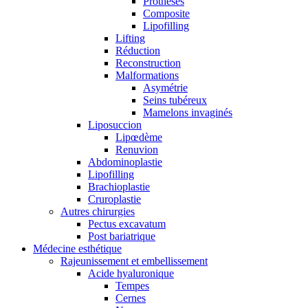
Prothèses
Composite
Lipofilling
Lifting
Réduction
Reconstruction
Malformations
Asymétrie
Seins tubéreux
Mamelons invaginés
Liposuccion
Lipœdème
Renuvion
Abdominoplastie
Lipofilling
Brachioplastie
Cruroplastie
Autres chirurgies
Pectus excavatum
Post bariatrique
Médecine esthétique
Rajeunissement et embellissement
Acide hyaluronique
Tempes
Cernes