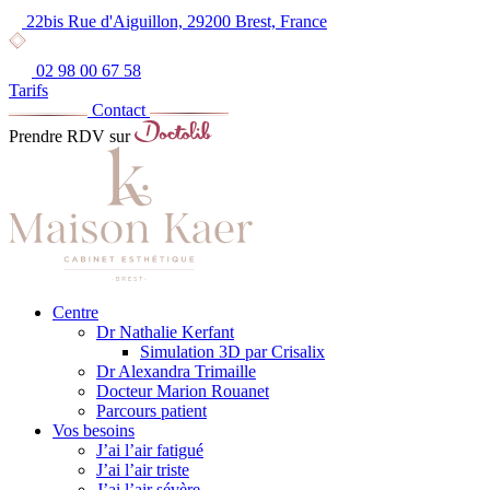
22bis Rue d'Aiguillon, 29200 Brest, France
02 98 00 67 58
Tarifs
Contact
Prendre RDV sur
Centre
Dr Nathalie Kerfant
Simulation 3D par Crisalix
Dr Alexandra Trimaille
Docteur Marion Rouanet
Parcours patient
Vos besoins
J’ai l’air fatigué
J’ai l’air triste
J’ai l’air sévère