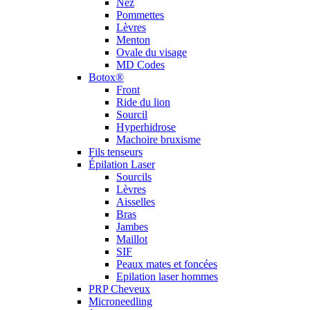
Nez
Pommettes
Lèvres
Menton
Ovale du visage
MD Codes
Botox®
Front
Ride du lion
Sourcil
Hyperhidrose
Machoire bruxisme
Fils tenseurs
Épilation Laser
Sourcils
Lèvres
Aisselles
Bras
Jambes
Maillot
SIF
Peaux mates et foncées
Epilation laser hommes
PRP Cheveux
Microneedling