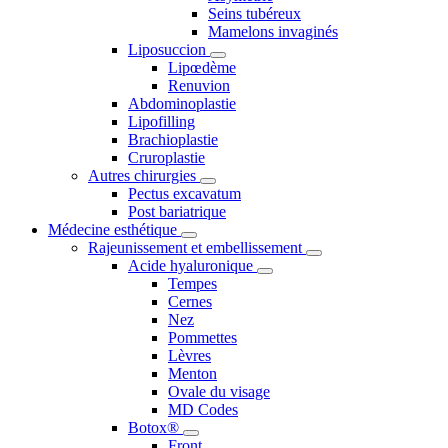
Seins tubéreux
Mamelons invaginés
Liposuccion
Lipœdème
Renuvion
Abdominoplastie
Lipofilling
Brachioplastie
Cruroplastie
Autres chirurgies
Pectus excavatum
Post bariatrique
Médecine esthétique
Rajeunissement et embellissement
Acide hyaluronique
Tempes
Cernes
Nez
Pommettes
Lèvres
Menton
Ovale du visage
MD Codes
Botox®
Front