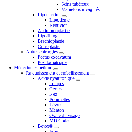
Seins tubéreux
Mamelons invaginés
Liposuccion
Lipœdème
Renuvion
Abdominoplastie
Lipofilling
Brachioplastie
Cruroplastie
Autres chirurgies
Pectus excavatum
Post bariatrique
Médecine esthétique
Rajeunissement et embellissement
Acide hyaluronique
Tempes
Cernes
Nez
Pommettes
Lèvres
Menton
Ovale du visage
MD Codes
Botox®
Front