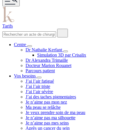
Tarifs
Centre
Dr Nathalie Kerfant
Simulation 3D par Crisalix
Dr Alexandra Trimaille
Docteur Marion Rouanet
Parcours patient
Vos besoins
J’ai l’air fatigué
J’ai l’air triste
J’ai l’air sévère
J’ai des taches pigmentaires
Je n’aime pas mon nez
Ma peau se relâche
Je veux prendre soin de ma peau
Je n’aime pas ma silhouette
Je n’aime pas mes seins
Après un cancer du sein