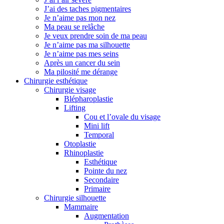
J’ai des taches pigmentaires
Je n’aime pas mon nez
Ma peau se relâche
Je veux prendre soin de ma peau
Je n’aime pas ma silhouette
Je n’aime pas mes seins
Après un cancer du sein
Ma pilosité me dérange
Chirurgie esthétique
Chirurgie visage
Blépharoplastie
Lifting
Cou et l’ovale du visage
Mini lift
Temporal
Otoplastie
Rhinoplastie
Esthétique
Pointe du nez
Secondaire
Primaire
Chirurgie silhouette
Mammaire
Augmentation