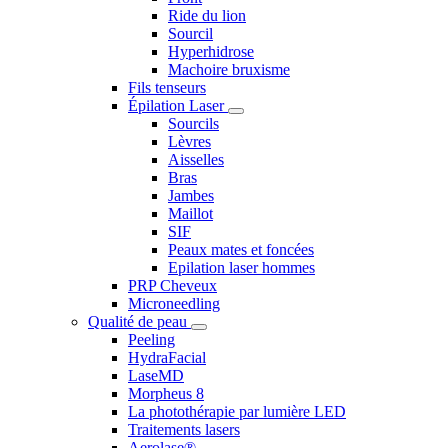
Ride du lion
Sourcil
Hyperhidrose
Machoire bruxisme
Fils tenseurs
Épilation Laser
Sourcils
Lèvres
Aisselles
Bras
Jambes
Maillot
SIF
Peaux mates et foncées
Epilation laser hommes
PRP Cheveux
Microneedling
Qualité de peau
Peeling
HydraFacial
LaseMD
Morpheus 8
La photothérapie par lumière LED
Traitements lasers
Aerolase®