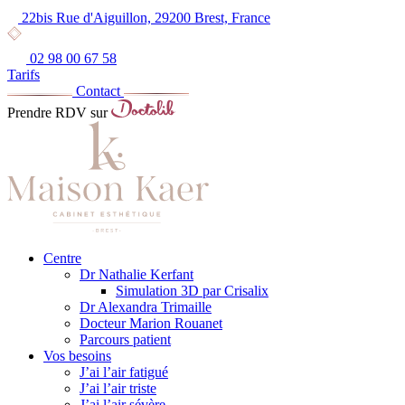
22bis Rue d'Aiguillon, 29200 Brest, France
02 98 00 67 58
Tarifs
Contact
Prendre RDV sur
Centre
Dr Nathalie Kerfant
Simulation 3D par Crisalix
Dr Alexandra Trimaille
Docteur Marion Rouanet
Parcours patient
Vos besoins
J’ai l’air fatigué
J’ai l’air triste
J’ai l’air sévère