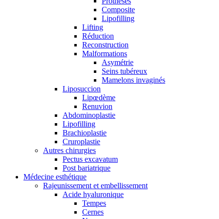
Prothèses
Composite
Lipofilling
Lifting
Réduction
Reconstruction
Malformations
Asymétrie
Seins tubéreux
Mamelons invaginés
Liposuccion
Lipœdème
Renuvion
Abdominoplastie
Lipofilling
Brachioplastie
Cruroplastie
Autres chirurgies
Pectus excavatum
Post bariatrique
Médecine esthétique
Rajeunissement et embellissement
Acide hyaluronique
Tempes
Cernes