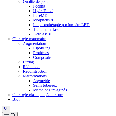
Qualité de peau
Peeling
HydraFacial
LaseMD
Morpheus 8
La photothérapie par lumière LED
Traitements lasers
Aerolase®
Chirurgie mammaire
Augmentation
Lipofilling
Prothèses
Composite
Lifting
Réduction
Reconstruction
Malformations
Asymétrie
Seins tubéreux
Mamelons invaginés
Chirurgie plastique pédiatrique
Blog