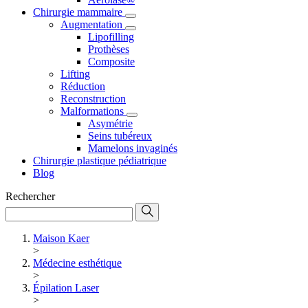
Chirurgie mammaire
Augmentation
Lipofilling
Prothèses
Composite
Lifting
Réduction
Reconstruction
Malformations
Asymétrie
Seins tubéreux
Mamelons invaginés
Chirurgie plastique pédiatrique
Blog
Rechercher
Maison Kaer
>
Médecine esthétique
>
Épilation Laser
>