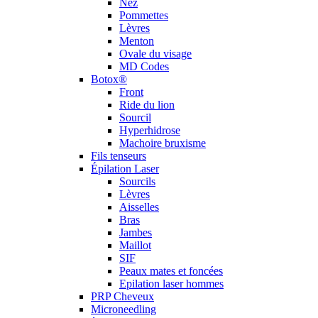
Nez
Pommettes
Lèvres
Menton
Ovale du visage
MD Codes
Botox®
Front
Ride du lion
Sourcil
Hyperhidrose
Machoire bruxisme
Fils tenseurs
Épilation Laser
Sourcils
Lèvres
Aisselles
Bras
Jambes
Maillot
SIF
Peaux mates et foncées
Epilation laser hommes
PRP Cheveux
Microneedling