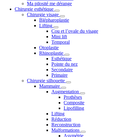
Ma pilosité me dérange
Chirurgie esthétique
Chirurgie visage
Blépharoplastie
Lifting
Cou et l’ovale du visage
Mini lift
Temporal
Otoplastie
Rhinoplastie
Esthétique
Pointe du nez
Secondaire
Primaire
Chirurgie silhouette
Mammaire
Augmentation
Prothèses
Composite
Lipofilling
Lifting
Réduction
Reconstruction
Malformations
Asymétrie