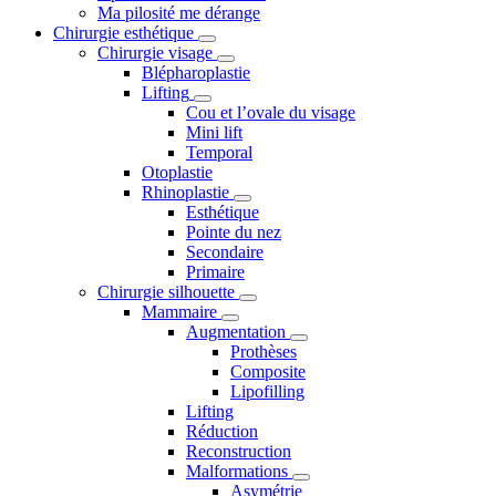
Ma pilosité me dérange
Chirurgie esthétique
Chirurgie visage
Blépharoplastie
Lifting
Cou et l’ovale du visage
Mini lift
Temporal
Otoplastie
Rhinoplastie
Esthétique
Pointe du nez
Secondaire
Primaire
Chirurgie silhouette
Mammaire
Augmentation
Prothèses
Composite
Lipofilling
Lifting
Réduction
Reconstruction
Malformations
Asymétrie