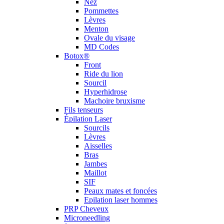
Nez
Pommettes
Lèvres
Menton
Ovale du visage
MD Codes
Botox®
Front
Ride du lion
Sourcil
Hyperhidrose
Machoire bruxisme
Fils tenseurs
Épilation Laser
Sourcils
Lèvres
Aisselles
Bras
Jambes
Maillot
SIF
Peaux mates et foncées
Epilation laser hommes
PRP Cheveux
Microneedling