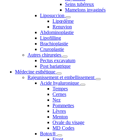
Seins tubéreux
Mamelons invaginés
Liposuccion
Lipœdème
Renuvion
Abdominoplastie
Lipofilling
Brachioplastie
Cruroplastie
Autres chirurgies
Pectus excavatum
Post bariatrique
Médecine esthétique
Rajeunissement et embellissement
Acide hyaluronique
Tempes
Cernes
Nez
Pommettes
Lèvres
Menton
Ovale du visage
MD Codes
Botox®
Front