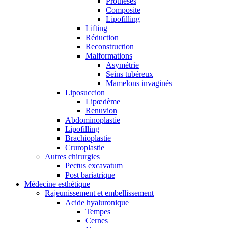
Prothèses
Composite
Lipofilling
Lifting
Réduction
Reconstruction
Malformations
Asymétrie
Seins tubéreux
Mamelons invaginés
Liposuccion
Lipœdème
Renuvion
Abdominoplastie
Lipofilling
Brachioplastie
Cruroplastie
Autres chirurgies
Pectus excavatum
Post bariatrique
Médecine esthétique
Rajeunissement et embellissement
Acide hyaluronique
Tempes
Cernes