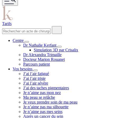
Tarifs
Centre
Dr Nathalie Kerfant
Simulation 3D par Crisalix
Dr Alexandra Trimaille
Docteur Marion Rouanet
Parcours patient
Vos besoins
J’ai l’air fatigué
J’ai l’air triste
J’ai l’air sévère
J’ai des taches pigmentaires
Je n’aime pas mon nez
Ma peau se relâche
Je veux prendre soin de ma peau
Je n’aime pas ma silhouette
Je n’aime pas mes seins
Après un cancer du sein