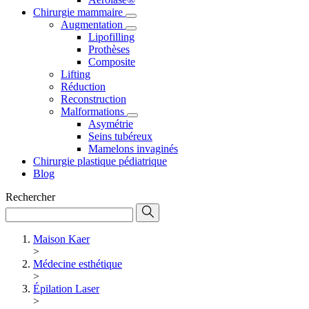
Chirurgie mammaire
Augmentation
Lipofilling
Prothèses
Composite
Lifting
Réduction
Reconstruction
Malformations
Asymétrie
Seins tubéreux
Mamelons invaginés
Chirurgie plastique pédiatrique
Blog
Rechercher
Maison Kaer
>
Médecine esthétique
>
Épilation Laser
>