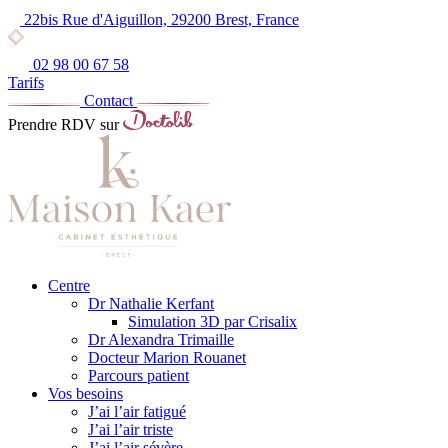
22bis Rue d'Aiguillon, 29200 Brest, France
02 98 00 67 58
Tarifs
Contact
Prendre RDV sur
Centre
Dr Nathalie Kerfant
Simulation 3D par Crisalix
Dr Alexandra Trimaille
Docteur Marion Rouanet
Parcours patient
Vos besoins
J’ai l’air fatigué
J’ai l’air triste
J’ai l’air sévère