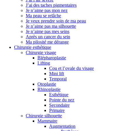
J’ai des taches pigmentaires
Je n’aime pas mon nez
Ma peau se relâche
Je veux prendre soin de ma peau
Je n’aime pas ma silhouette
Je n’aime pas mes seins
Après un cancer du sein
Ma pilosité me dérange
Chirurgie esthétique
Chirurgie visage
Blépharoplastie
Lifting
Cou et l’ovale du visage
Mini lift
Temporal
Otoplastie
Rhinoplastie
Esthétique
Pointe du nez
Secondaire
Primaire
Chirurgie silhouette
Mammaire
Augmentation