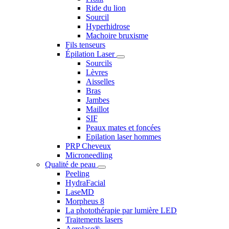
Ride du lion
Sourcil
Hyperhidrose
Machoire bruxisme
Fils tenseurs
Épilation Laser
Sourcils
Lèvres
Aisselles
Bras
Jambes
Maillot
SIF
Peaux mates et foncées
Epilation laser hommes
PRP Cheveux
Microneedling
Qualité de peau
Peeling
HydraFacial
LaseMD
Morpheus 8
La photothérapie par lumière LED
Traitements lasers
Aerolase®