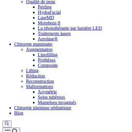
Qualité de peau
Peeling
HydraFacial
LaseMD
Morpheus 8
La photothérapie par lumière LED
Traitements lasers
Aerolase®
Chirurgie mammaire
Augmentation
Lipofilling
Prothèses
Composite
Lifting
Réduction
Reconstruction
Malformations
Asymétrie
Seins tubéreux
Mamelons invaginés
Chirurgie plastique pédiatrique
Blog