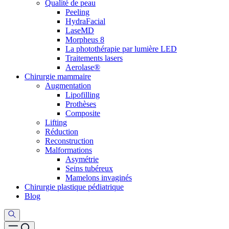
Qualité de peau
Peeling
HydraFacial
LaseMD
Morpheus 8
La photothérapie par lumière LED
Traitements lasers
Aerolase®
Chirurgie mammaire
Augmentation
Lipofilling
Prothèses
Composite
Lifting
Réduction
Reconstruction
Malformations
Asymétrie
Seins tubéreux
Mamelons invaginés
Chirurgie plastique pédiatrique
Blog