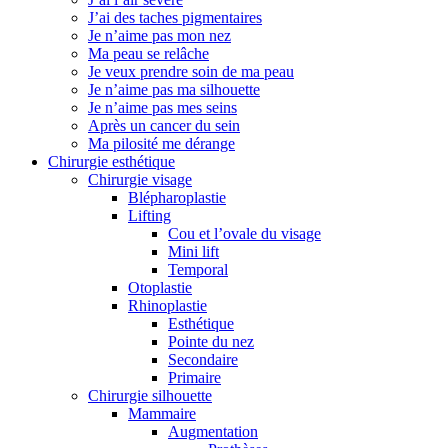
J’ai des taches pigmentaires
Je n’aime pas mon nez
Ma peau se relâche
Je veux prendre soin de ma peau
Je n’aime pas ma silhouette
Je n’aime pas mes seins
Après un cancer du sein
Ma pilosité me dérange
Chirurgie esthétique
Chirurgie visage
Blépharoplastie
Lifting
Cou et l’ovale du visage
Mini lift
Temporal
Otoplastie
Rhinoplastie
Esthétique
Pointe du nez
Secondaire
Primaire
Chirurgie silhouette
Mammaire
Augmentation