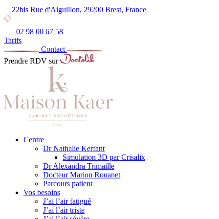
22bis Rue d'Aiguillon, 29200 Brest, France
02 98 00 67 58
Tarifs
Contact
Prendre RDV sur
Centre
Dr Nathalie Kerfant
Simulation 3D par Crisalix
Dr Alexandra Trimaille
Docteur Marion Rouanet
Parcours patient
Vos besoins
J’ai l’air fatigué
J’ai l’air triste
J’ai l’air sévère