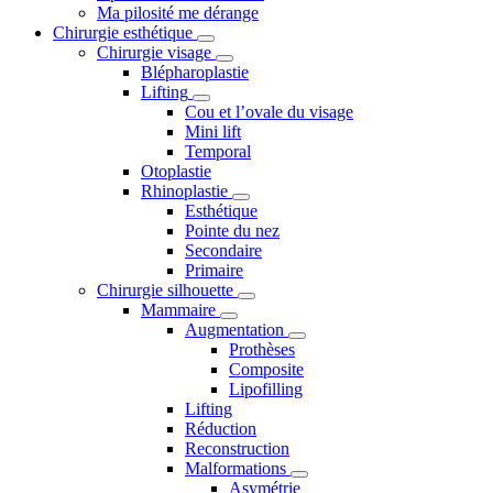
Ma pilosité me dérange
Chirurgie esthétique
Chirurgie visage
Blépharoplastie
Lifting
Cou et l’ovale du visage
Mini lift
Temporal
Otoplastie
Rhinoplastie
Esthétique
Pointe du nez
Secondaire
Primaire
Chirurgie silhouette
Mammaire
Augmentation
Prothèses
Composite
Lipofilling
Lifting
Réduction
Reconstruction
Malformations
Asymétrie