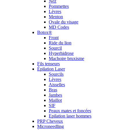
Nez
Pommettes
Lèvres
Menton
Ovale du visage
MD Codes
Botox®
Front
Ride du lion
Sourcil
Hyperhidrose
Machoire bruxisme
Fils tenseurs
Épilation Laser
Sourcils
Lèvres
Aisselles
Bras
Jambes
Maillot
SIF
Peaux mates et foncées
Epilation laser hommes
PRP Cheveux
Microneedling