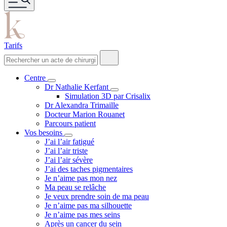
Tarifs
Centre
Dr Nathalie Kerfant
Simulation 3D par Crisalix
Dr Alexandra Trimaille
Docteur Marion Rouanet
Parcours patient
Vos besoins
J’ai l’air fatigué
J’ai l’air triste
J’ai l’air sévère
J’ai des taches pigmentaires
Je n’aime pas mon nez
Ma peau se relâche
Je veux prendre soin de ma peau
Je n’aime pas ma silhouette
Je n’aime pas mes seins
Après un cancer du sein