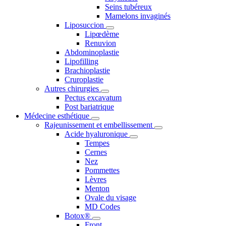
Seins tubéreux
Mamelons invaginés
Liposuccion
Lipœdème
Renuvion
Abdominoplastie
Lipofilling
Brachioplastie
Cruroplastie
Autres chirurgies
Pectus excavatum
Post bariatrique
Médecine esthétique
Rajeunissement et embellissement
Acide hyaluronique
Tempes
Cernes
Nez
Pommettes
Lèvres
Menton
Ovale du visage
MD Codes
Botox®
Front