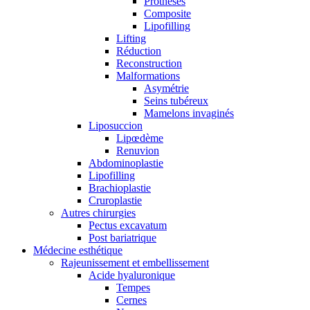
Prothèses
Composite
Lipofilling
Lifting
Réduction
Reconstruction
Malformations
Asymétrie
Seins tubéreux
Mamelons invaginés
Liposuccion
Lipœdème
Renuvion
Abdominoplastie
Lipofilling
Brachioplastie
Cruroplastie
Autres chirurgies
Pectus excavatum
Post bariatrique
Médecine esthétique
Rajeunissement et embellissement
Acide hyaluronique
Tempes
Cernes