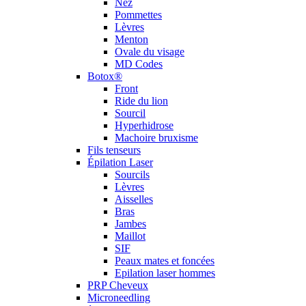
Nez
Pommettes
Lèvres
Menton
Ovale du visage
MD Codes
Botox®
Front
Ride du lion
Sourcil
Hyperhidrose
Machoire bruxisme
Fils tenseurs
Épilation Laser
Sourcils
Lèvres
Aisselles
Bras
Jambes
Maillot
SIF
Peaux mates et foncées
Epilation laser hommes
PRP Cheveux
Microneedling