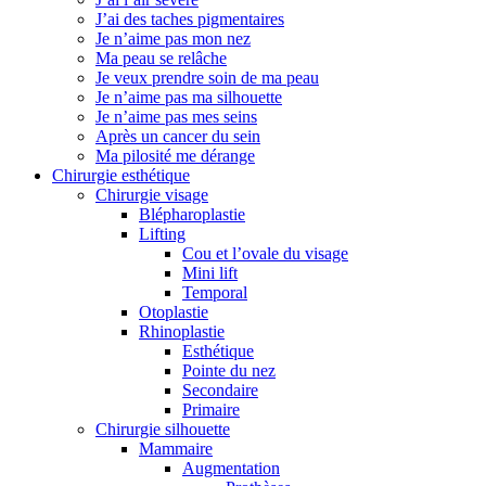
J’ai des taches pigmentaires
Je n’aime pas mon nez
Ma peau se relâche
Je veux prendre soin de ma peau
Je n’aime pas ma silhouette
Je n’aime pas mes seins
Après un cancer du sein
Ma pilosité me dérange
Chirurgie esthétique
Chirurgie visage
Blépharoplastie
Lifting
Cou et l’ovale du visage
Mini lift
Temporal
Otoplastie
Rhinoplastie
Esthétique
Pointe du nez
Secondaire
Primaire
Chirurgie silhouette
Mammaire
Augmentation