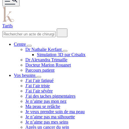
Tarifs
Centre
Dr Nathalie Kerfant
Simulation 3D par Crisalix
Dr Alexandra Trimaille
Docteur Marion Rouanet
Parcours patient
Vos besoins
J’ai l’air fatigué
J’ai l’air triste
J’ai l’air sévère
J’ai des taches pigmentaires
Je n’aime pas mon nez
Ma peau se relâche
Je veux prendre soin de ma peau
Je n’aime pas ma silhouette
Je n’aime pas mes seins
Après un cancer du sein