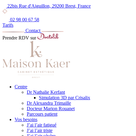
22bis Rue d'Aiguillon, 29200 Brest, France
02 98 00 67 58
Tarifs
Contact
Prendre RDV sur
Centre
Dr Nathalie Kerfant
Simulation 3D par Crisalix
Dr Alexandra Trimaille
Docteur Marion Rouanet
Parcours patient
Vos besoins
J’ai l’air fatigué
J’ai l’air triste
J’ai l’air sévère