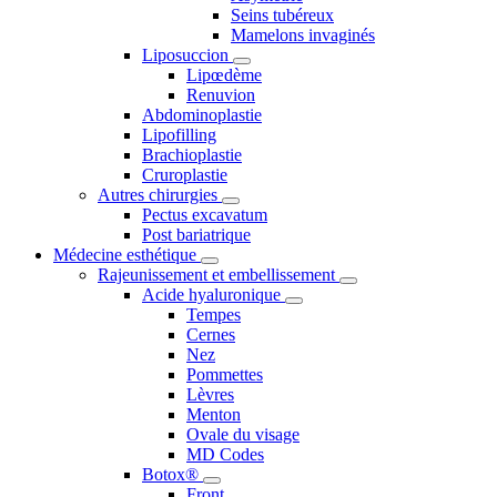
Seins tubéreux
Mamelons invaginés
Liposuccion
Lipœdème
Renuvion
Abdominoplastie
Lipofilling
Brachioplastie
Cruroplastie
Autres chirurgies
Pectus excavatum
Post bariatrique
Médecine esthétique
Rajeunissement et embellissement
Acide hyaluronique
Tempes
Cernes
Nez
Pommettes
Lèvres
Menton
Ovale du visage
MD Codes
Botox®
Front