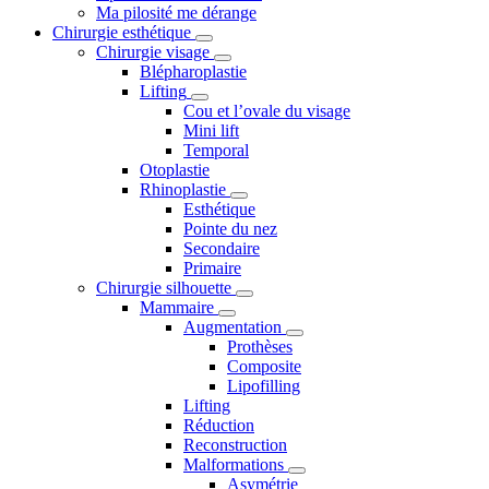
Ma pilosité me dérange
Chirurgie esthétique
Chirurgie visage
Blépharoplastie
Lifting
Cou et l’ovale du visage
Mini lift
Temporal
Otoplastie
Rhinoplastie
Esthétique
Pointe du nez
Secondaire
Primaire
Chirurgie silhouette
Mammaire
Augmentation
Prothèses
Composite
Lipofilling
Lifting
Réduction
Reconstruction
Malformations
Asymétrie