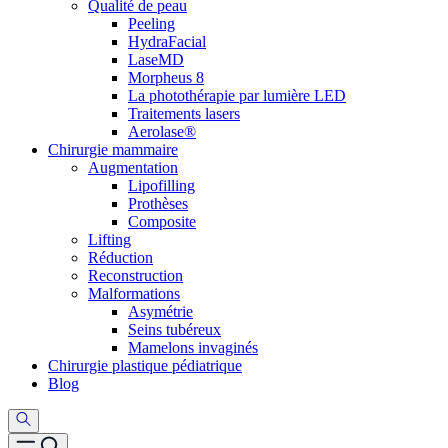
Qualité de peau
Peeling
HydraFacial
LaseMD
Morpheus 8
La photothérapie par lumière LED
Traitements lasers
Aerolase®
Chirurgie mammaire
Augmentation
Lipofilling
Prothèses
Composite
Lifting
Réduction
Reconstruction
Malformations
Asymétrie
Seins tubéreux
Mamelons invaginés
Chirurgie plastique pédiatrique
Blog