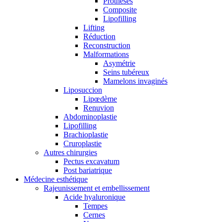
Prothèses
Composite
Lipofilling
Lifting
Réduction
Reconstruction
Malformations
Asymétrie
Seins tubéreux
Mamelons invaginés
Liposuccion
Lipœdème
Renuvion
Abdominoplastie
Lipofilling
Brachioplastie
Cruroplastie
Autres chirurgies
Pectus excavatum
Post bariatrique
Médecine esthétique
Rajeunissement et embellissement
Acide hyaluronique
Tempes
Cernes